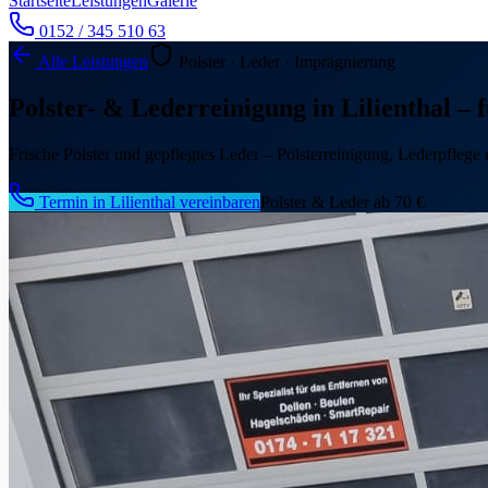
Startseite
Leistungen
Galerie
0152 / 345 510 63
Alle Leistungen
Polster · Leder · Imprägnierung
Polster- & Lederreinigung in Lilienthal 
Frische Polster und gepflegtes Leder – Polsterreinigung, Lederpfle
Termin in Lilienthal vereinbaren
Polster & Leder ab 70 €