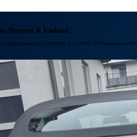
– für Bremen & Umland
ge und Imprägnierung im Fachbetrieb in Lilienthal. Für Fahrzeuge aus 