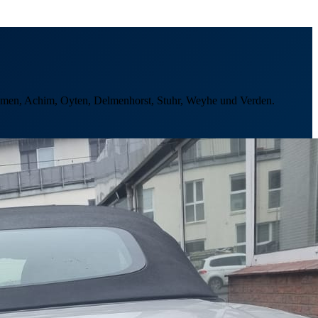
Bremen, Achim, Oyten, Delmenhorst, Stuhr, Weyhe und Verden.